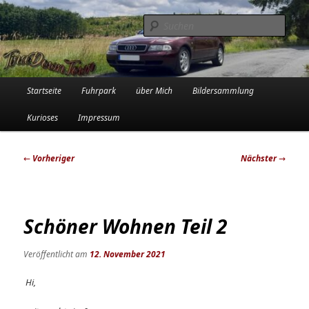
Zum
Die Audi-Schrauberin und ihre Erlebnisse in der Garage
primären
Such
Inhalt
springen
Tinadowntown
Hauptmenü
Startseite
Fuhrpark
über Mich
Bildersammlung
Kurioses
Impressum
Beitragsnavigation
←
Vorheriger
Nächster
→
Schöner Wohnen Teil 2
Veröffentlicht am
12. November 2021
Hi,