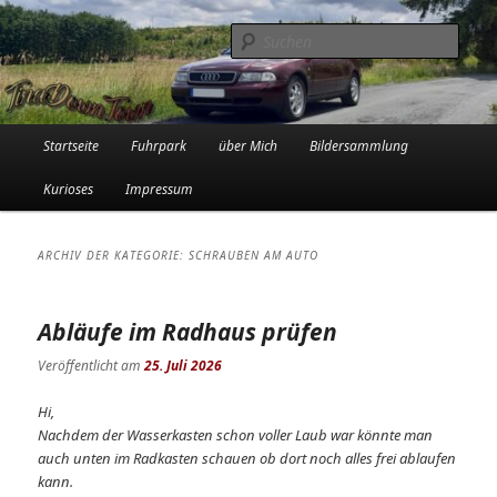
Zum
Zum
Die Audi-Schrauberin und ihre Erlebnisse in der Garage
primären
sekundären
Such
Inhalt
Inhalt
springen
springen
Tinadowntown
Hauptmenü
Startseite
Fuhrpark
über Mich
Bildersammlung
Kurioses
Impressum
ARCHIV DER KATEGORIE:
SCHRAUBEN AM AUTO
Abläufe im Radhaus prüfen
Veröffentlicht am
25. Juli 2026
Hi,
Nachdem der Wasserkasten schon voller Laub war könnte man
auch unten im Radkasten schauen ob dort noch alles frei ablaufen
kann.