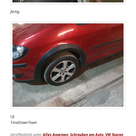
fertig.
Lg
TinaDownTown
Veröffentlicht unter
Alles Anzeigen
,
Schrauben am Auto
,
VW Touran