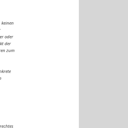
h keinen
r
ter oder
kt der
aren zum
nkrete
n
rechtes