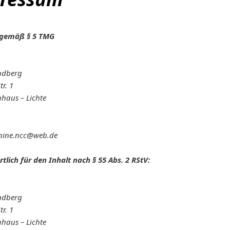
gemäß § 5 TMG
ndberg
tr. 1
haus – Lichte
anine.ncc@web.de
tlich für den Inhalt nach § 55 Abs. 2 RStV:
ndberg
tr. 1
haus – Lichte