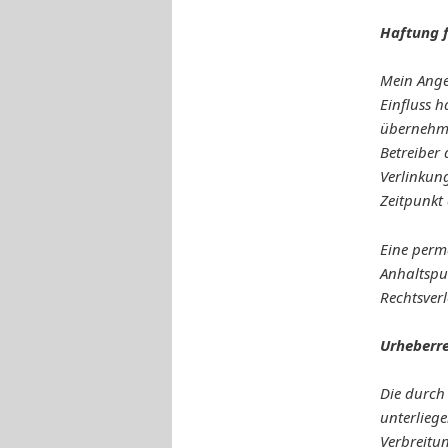
Haftung f
Mein Angeb
Einfluss 
übernehmen
Betreiber 
Verlinkun
Zeitpunkt 
Eine perma
Anhaltspu
Rechtsver
Urheberr
Die durch 
unterlieg
Verbreitu