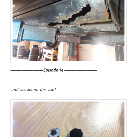
⸻
⸻⸻
Episode 14 ⸻⸻⸻
und was könnte das sein?