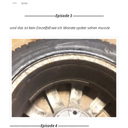
none
⸻
⸻⸻
Episode 3 ⸻⸻⸻
und das ist kein Einzelfall wie ich Monate später sehen musste
⸻
⸻⸻
Episode 4 ⸻⸻⸻