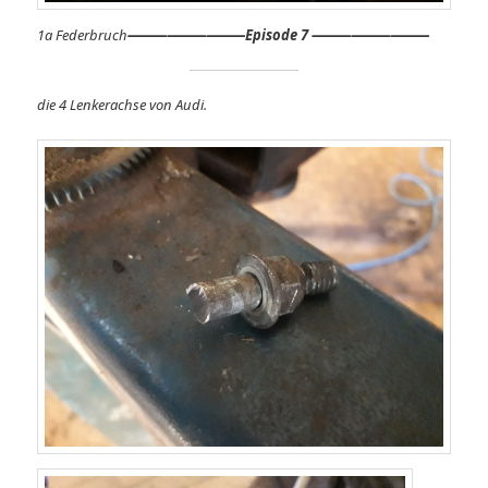
1a Federbruch
⸻
⸻⸻
Episode 7 ⸻⸻⸻
die 4 Lenkerachse von Audi.