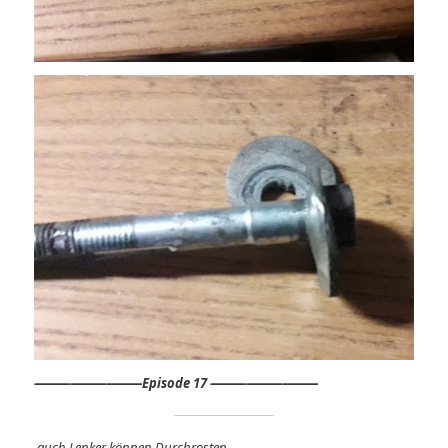
⸻
⸻⸻
Episode 17 ⸻⸻⸻
auch Lenker können Durchrosten.