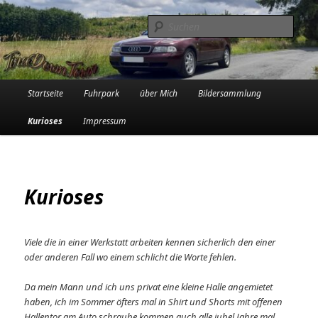
Zum
Die Audi-Schrauberin und ihre Erlebnisse in der Garage
primären
Such
Inhalt
springen
Tinadowntown
Hauptmenü
Startseite
Fuhrpark
über Mich
Bildersammlung
Kurioses
Impressum
Kurioses
Viele die in einer Werkstatt arbeiten kennen sicherlich den einer
oder anderen Fall wo einem schlicht die Worte fehlen.
Da mein Mann und ich uns privat eine kleine Halle angemietet
haben, ich im Sommer öfters mal in Shirt und Shorts mit offenen
Hallentor am Auto schraube kommen auch alle jubel Jahre mal