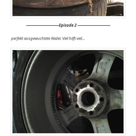
⸻
⸻⸻
Episode 2 ⸻⸻⸻
perfekt ausgewuchtete Räder. Viel hilft viel…