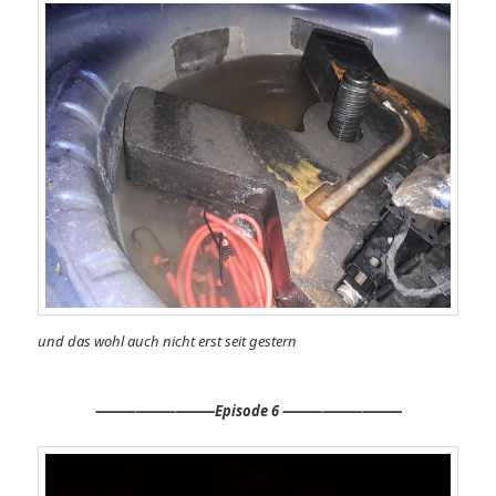
und das wohl auch nicht erst seit gestern
⸻⸻⸻Episode 6 ⸻⸻⸻