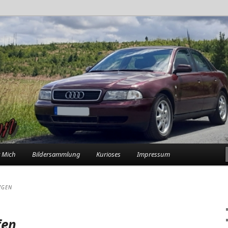
rlebnisse in der Garage
n
 Mich
Bildersammlung
Kurioses
Impressum
IGEN
fen