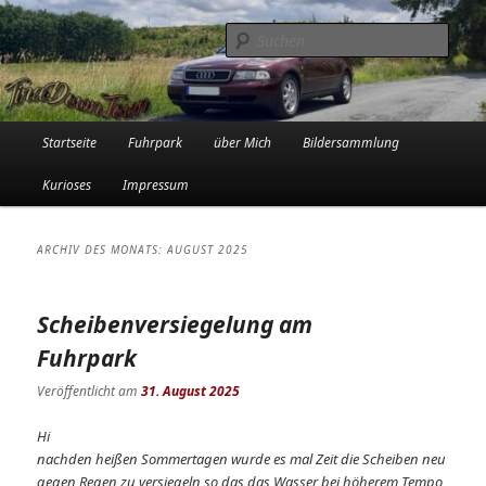
Zum
Zum
Die Audi-Schrauberin und ihre Erlebnisse in der Garage
primären
sekundären
Such
Inhalt
Inhalt
springen
springen
Tinadowntown
Hauptmenü
Startseite
Fuhrpark
über Mich
Bildersammlung
Kurioses
Impressum
ARCHIV DES MONATS:
AUGUST 2025
Scheibenversiegelung am
Fuhrpark
Veröffentlicht am
31. August 2025
Hi
nachden heißen Sommertagen wurde es mal Zeit die Scheiben neu
gegen Regen zu versiegeln so das das Wasser bei höherem Tempo