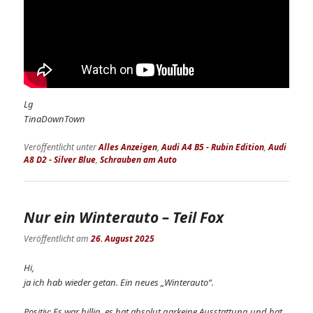
Lg
TinaDownTown
Veröffentlicht unter
Alles Anzeigen
,
Audi A4 B5 - Rubin Edition
,
Audi
A8 D2 - Silver Blue
,
Schrauben am Auto
Nur ein Winterauto – Teil Fox
Veröffentlicht am
26. August 2025
Hi,
ja ich hab wieder getan. Ein neues „Winterauto“.
Positiv: Es war billig, es hat absolut garkeine Ausstattung und hat