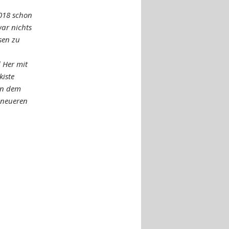
2018 schon
war nichts
sen zu
 Her mit
kiste
von dem
 neueren