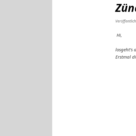
Zün
Veröffentlic
Hi,
losgeht’s 
Erstmal d