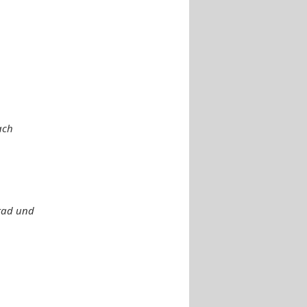
ach
nrad und