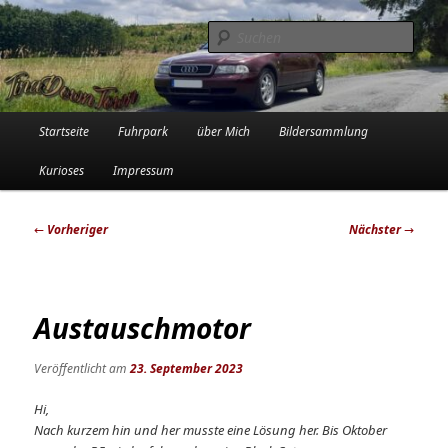
Zum
Die Audi-Schrauberin und ihre Erlebnisse in der Garage
primären
Such
Inhalt
springen
Tinadowntown
Hauptmenü
Startseite
Fuhrpark
über Mich
Bildersammlung
Kurioses
Impressum
Beitragsnavigation
←
Vorheriger
Nächster
→
Austauschmotor
Veröffentlicht am
23. September 2023
Hi,
Nach kurzem hin und her musste eine Lösung her. Bis Oktober