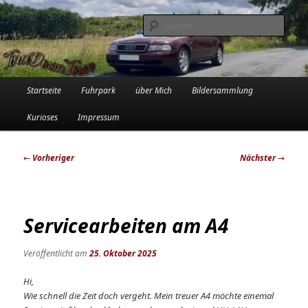
Zum
Die Audi-Schrauberin und ihre Erlebnisse in der Garage
primären
Such
Inhalt
springen
Tinadowntown
Hauptmenü
Startseite
Fuhrpark
über Mich
Bildersammlung
Kurioses
Impressum
Beitragsnavigation
←
Vorheriger
Nächster
→
Servicearbeiten am A4
Veröffentlicht am
25. Oktober 2025
Hi,
Wie schnell die Zeit doch vergeht. Mein treuer A4 möchte einemal