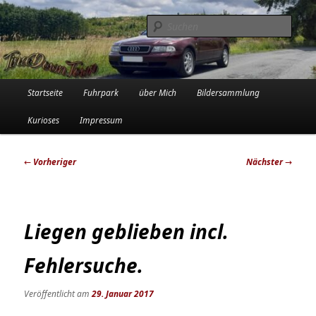
Zum
Die Audi-Schrauberin und ihre Erlebnisse in der Garage
primären
Such
Inhalt
springen
Tinadowntown
Hauptmenü
Startseite
Fuhrpark
über Mich
Bildersammlung
Kurioses
Impressum
Beitragsnavigation
←
Vorheriger
Nächster
→
Liegen geblieben incl.
Fehlersuche.
Veröffentlicht am
29. Januar 2017