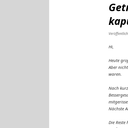
Get
kap
Veröffentlic
Hi,
Heute gro
Aber nich
waren.
Nach kurze
Besserges
mitgerisse
Nächste A
Die Reste