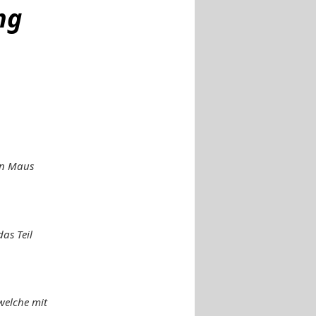
ng
en Maus
as Teil
welche mit