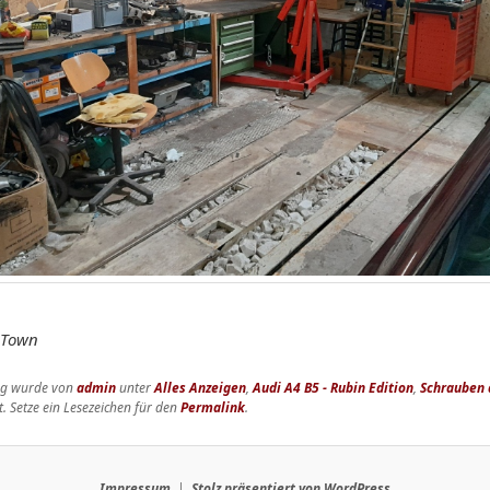
nTown
rag wurde von
admin
unter
Alles Anzeigen
,
Audi A4 B5 - Rubin Edition
,
Schrauben
t. Setze ein Lesezeichen für den
Permalink
.
Impressum
Stolz präsentiert von WordPress