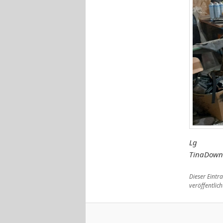
Lg
TinaDow
Dieser Eint
veröffentlich