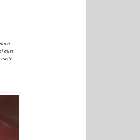
 Nach
l alles
rseite