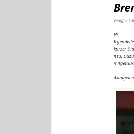
Bre
Veröffentlic
Hi
Irgendwie
kurzer Di
neu. Dazu 
mitgetaus
Axialgele