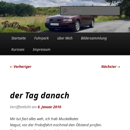
Zum
Die Audi-Schrauberin und ihre Erlebnisse in der Garage
primären
Such
Inhalt
springen
Tinadowntown
Hauptmenü
Startseite
Fuhrpark
über Mich
Bildersammlung
Kurioses
Impressum
Beitragsnavigation
←
Vorheriger
Nächster
→
der Tag danach
Veröffentlicht am
6. Januar 2010
Mir tut fast alles weh, ich hab Muskelkater.
Nagut, vor der Probefahrt nochmal den Ölstand prüfen.