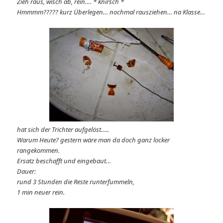
Zieh raus, wisch ab, rein…. * knirsch *
Hmmmm????? kurz Überlegen… nochmal rausziehen… na Klasse…
hat sich der Trichter aufgelöst…..
Warum Heute? gestern wäre man da doch ganz locker
rangekommen.
Ersatz beschafft und eingebaut…
Dauer:
rund 3 Stunden die Reste runterfummeln,
1 min neuer rein.