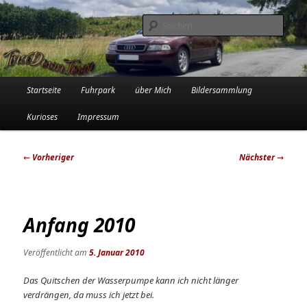
Zum
Die Audi-Schrauberin und ihre Erlebnisse in der Garage
primären
Such
Inhalt
springen
Tinadowntown
Hauptmenü
Startseite
Fuhrpark
über Mich
Bildersammlung
Kurioses
Impressum
Beitragsnavigation
←
Vorheriger
Nächster
→
Anfang 2010
Veröffentlicht am
5. Januar 2010
Das Quitschen der Wasserpumpe kann ich nicht länger
verdrängen, da muss ich jetzt bei.