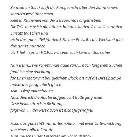
Zu meinem Glück läuft die Pumpe nicht über den Zahnriemen,
sondern wird über einen
kleinen Keilriemen von der Servopumpe angetrieben.
Die Teile muste ich aber übers Internet kaufen. Ich wollte nur den
Einsatz tauschen und
nicht das ganze Teil für den 3 Fachen Preis. Bei der Werkstatt gibs
das ganze nur noch
als 1 Teil… sprich E.O.E…. viele von euch kennen das sicher
Nun denn… wie kommt man daaa ran?… nach längerem Suchen
fand ich eine Anleitung
für einen Motor mit baugleichem Block, bis auf die Dieselpumpe
müste das ja eigentlich gleich
sein….Okay mal schauen.
Nachdem ich die Haube aufgemacht hatte ging mein
Gesichtsausdruck in Richtung ..
folgt von …. der Rest davon ist nicht Jugendfrei.
Fazit: das ganze WE nur unterm Auto….mit einer Unterbrechung
von einer halben Stunde
zum Tauschen des Einsatzes am Schraubstock.