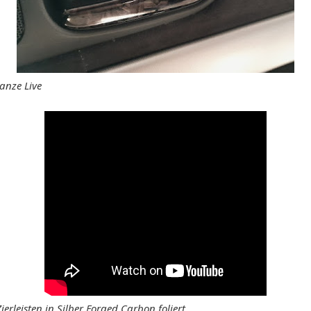
anze Live
ierleisten in Silber Forged Carbon foliert