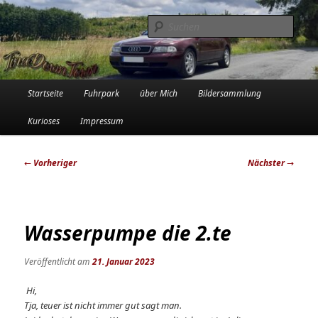
Zum
Die Audi-Schrauberin und ihre Erlebnisse in der Garage
primären
Such
Inhalt
springen
Tinadowntown
Hauptmenü
Startseite
Fuhrpark
über Mich
Bildersammlung
Kurioses
Impressum
Beitragsnavigation
←
Vorheriger
Nächster
→
Wasserpumpe die 2.te
Veröffentlicht am
21. Januar 2023
Hi,
Tja, teuer ist nicht immer gut sagt man.