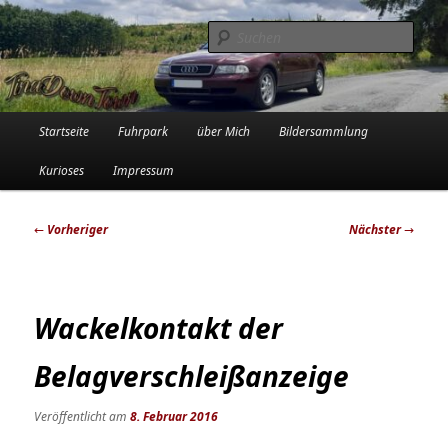
Zum
Die Audi-Schrauberin und ihre Erlebnisse in der Garage
primären
Such
Inhalt
springen
Tinadowntown
Hauptmenü
Startseite
Fuhrpark
über Mich
Bildersammlung
Kurioses
Impressum
Beitragsnavigation
←
Vorheriger
Nächster
→
Wackelkontakt der
Belagverschleißanzeige
Veröffentlicht am
8. Februar 2016