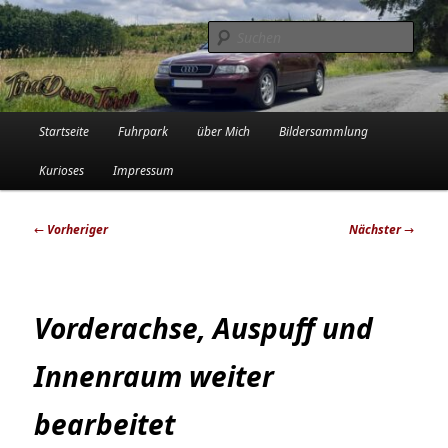
Zum
Die Audi-Schrauberin und ihre Erlebnisse in der Garage
primären
Such
Inhalt
springen
Tinadowntown
Hauptmenü
Startseite
Fuhrpark
über Mich
Bildersammlung
Kurioses
Impressum
Beitragsnavigation
←
Vorheriger
Nächster
→
Vorderachse, Auspuff und
Innenraum weiter
bearbeitet