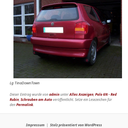
Lg TinaDownTown
Dieser Eintrag wurde von
admin
unter
Alles Anzeigen
,
Polo 6N - Red
Rubin
,
Schrauben am Auto
veröffentlicht. Setze ein Lesezeichen für
den
Permalink
.
Impressum
Stolz präsentiert von WordPress