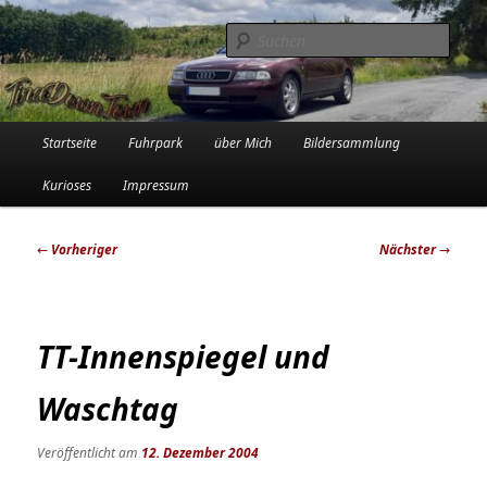
Zum
Die Audi-Schrauberin und ihre Erlebnisse in der Garage
primären
Such
Inhalt
springen
Tinadowntown
Hauptmenü
Startseite
Fuhrpark
über Mich
Bildersammlung
Kurioses
Impressum
Beitragsnavigation
←
Vorheriger
Nächster
→
TT-Innenspiegel und
Waschtag
Veröffentlicht am
12. Dezember 2004