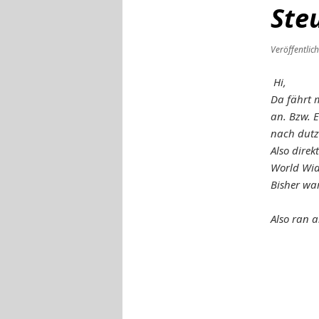
Ste
Veröffentlic
Hi,
Da fährt 
an. Bzw. E
nach dutz
Also direk
World Wid
Bisher war
Also ran 