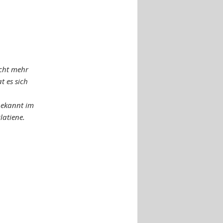
icht mehr
t es sich
bekannt im
latiene.