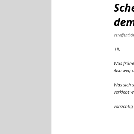
Sch
dem
Veröffentlic
Hi,
Was früher
Also weg 
Was sich s
verklebt 
vorsichti