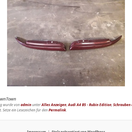
ownTown
rag wurde von
admin
unter
Alles Anzeigen
,
Audi A4 B5 - Rubin Edition
,
Schrauben
t. Setze ein Lesezeichen für den
Permalink
.
Impressum
Stolz präsentiert von WordPress