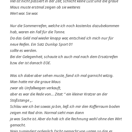
Viel ist nicht passiert in der Zeit, schlicht keine Lust und die graue
Maus muste erstmal zeigen ob sie weiteres
Wert war. Sie war.
Nur die Sommerreifen, welche ich noch kostenlos dazubekommen
hab, waren ein Fall für die Tonne.
Da das Geld mal wieder knapp war, entschied ich mich nur für
neue Reifen. Ein Satz Dunlop Sport 01
sollte es werden.
Bei der Gelegenheit, schaute ich auch mal nach dem Ersatzreifen
bzw. der ist danach EOE.
Was ich dabei aber sehen muste, fand ich mal garnicht witzig.
Man hatte mir die graue Maus
zwar als Unfallwagen verkauft,
aber es war die Rede von… Zitat: “ ein kleiner Kratzer an der
Stoßstange „.
Schlau wie ich bei sowas ja bin, ließ ich mir den Kofferraum boden
zeigen mit Rad drin. Normal sieht man dann
ja was Sache ist. Aber da hab ich die Rechnung wohl ohne den Wirt
gemacht.
Naja zumindest ordenlich Dicht gemacht von unten so das es