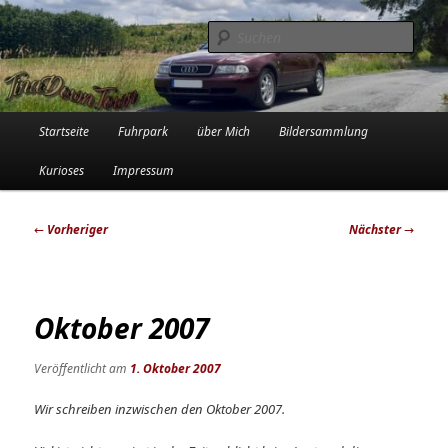
Zum
Die Audi-Schrauberin und ihre Erlebnisse in der Garage
primären
Such
Inhalt
springen
Tinadowntown
Hauptmenü
Startseite
Fuhrpark
über Mich
Bildersammlung
Kurioses
Impressum
Beitragsnavigation
←
Vorheriger
Nächster
→
Oktober 2007
Veröffentlicht am
1. Oktober 2007
Wir schreiben inzwischen den Oktober 2007.