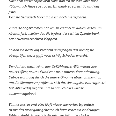
Nachdem zwischenfall vorm Hotel hab ich die Wildkatze noch
400km nach Hause getragen. Ich glaub so vorsichtig und auf
jedes
kleinste Gerräusch hörend bin ich noch nie gefahren.
Zuhause angekommen hab ich sie erstmal abkühlen lassen um
Abends festzustellen das die Hydros der rechten Zylinderbank
seit neuestem erheblich klappern.
So hab ich heute auf Verdacht angefangen das wichtigste
abzuprüfen bevor ggfl. noch richtig Schaden ensteht.
Den Anfang macht ein neuer Öl-Kühlwasser-Wärmetauscher,
neuer Ölfilter, neues Öl und eine neue untere Ölwanndichtung.
Selbige war nötig da ich die untere Ölwanne abgenommen hab
um die Ölpumpe zu prüfen ob sich das Ansaugsieb evtl. zugesetzt
hat. Alles verlief negativ und so hab ich alles wieder
zusammengebaut.
Einmal starten und alles läuft wieder wie vorher. Irgendwie
ist mir das nicht ganz geheuer, ich hätte lieber ein eindeutigen
Fehler gehabt. So wird sie die nächste Zeit unter starker