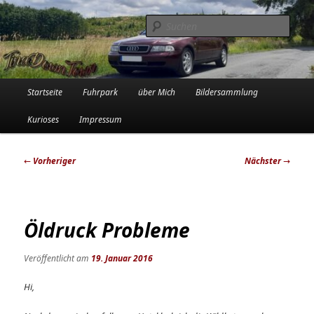
Zum
Die Audi-Schrauberin und ihre Erlebnisse in der Garage
primären
Such
Inhalt
springen
Tinadowntown
Hauptmenü
Startseite
Fuhrpark
über Mich
Bildersammlung
Kurioses
Impressum
Beitragsnavigation
←
Vorheriger
Nächster
→
Öldruck Probleme
Veröffentlicht am
19. Januar 2016
Hi,