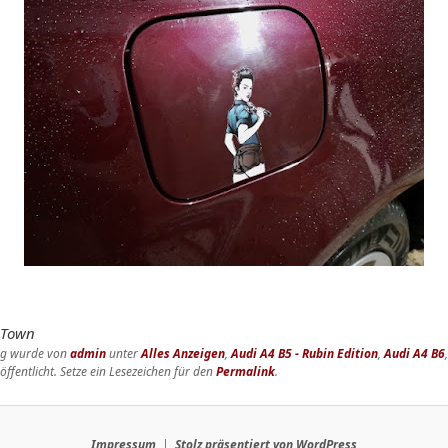
nTown
rag wurde von
admin
unter
Alles Anzeigen
,
Audi A4 B5 - Rubin Edition
,
Audi A4 B6
öffentlicht. Setze ein Lesezeichen für den
Permalink
.
Impressum
Stolz präsentiert von WordPress