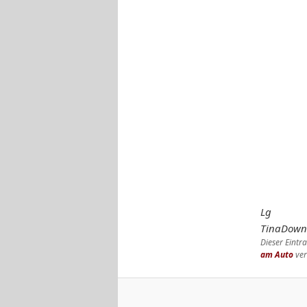
Lg
TinaDow
Dieser Eint
am Auto
ver