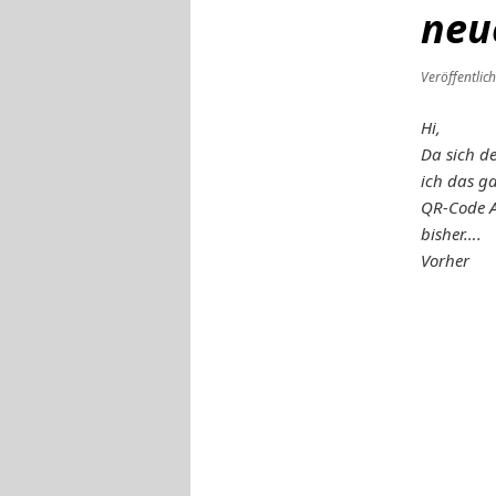
neu
Veröffentlic
Hi,
Da sich d
ich das ga
QR-Code Au
bisher….
Vorher