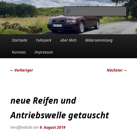
Zum
Die Audi-Schrauberin und ihre Erlebnisse in der Garage
primären
Such
Inhalt
springen
Tinadowntown
Hauptmenü
Startseite
Fuhrpark
über Mich
Bildersammlung
Kurioses
Impressum
Beitragsnavigation
←
Vorheriger
Nächster
→
neue Reifen und
Antriebswelle getauscht
Veröffentlicht am
9. August 2019