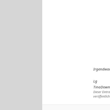
Irgendwan
Lg
TinaDow
Dieser Eint
veröffentlich