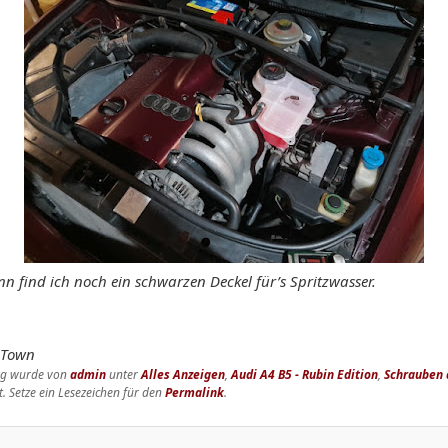
n find ich noch ein schwarzen Deckel für’s Spritzwasser.
nTown
rag wurde von
admin
unter
Alles Anzeigen
,
Audi A4 B5 - Rubin Edition
,
Schrauben
t. Setze ein Lesezeichen für den
Permalink
.