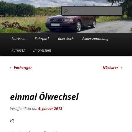
Zum
Die Audi-Schrauberin und ihre Erlebnisse in der Garage
primären
Such
Inhalt
springen
Tinadowntown
Hauptmenü
Startseite
Fuhrpark
über Mich
Bildersammlung
Kurioses
Impressum
Beitragsnavigation
←
Vorheriger
Nächster
→
einmal Ölwechsel
Veröffentlicht am
6. Januar 2013
Hi,