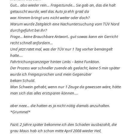
Gut… also wieder rein… Fragestunde… Sie gab an, das die halt
getauscht wurde, weil das Auto ja ehh grad da
war. Hmmm bringt uns nicht weiter oder doch?
Warum wurde Zeitgleich eine Nachuntersuchung vom TÜV Nord
durchgeführt bei ihr?
Frage… keine Brauchbare Antwort.. gut sowas kann ein Gerricht
recht schnell anfordern…
Und jetzt ratet mal, was der TÜV nur 1 Tag vorher bemängelt
hatte….
Fahrtrichungsanzeiger hinten Links – keine Funktion.
Der Prozess war schneller zuende als gedacht, keine 5 min später
wurde ich Freigesprochen und mein Gegenüber
bekam Schuld.
Man Schwein gehabt, wenn nur 1 Zeuge da gewessen wäre, hätte
man sich das alles erstsparen können….
aber neee… die hatten es ja nicht nötig damals anzuhalten.
*Grummel*
Fazit: 2 Jahre später bekomme ich den Schaden ausbezahlt, die
grau Maus hab ich schon mitte April 2008 wieder Heil,