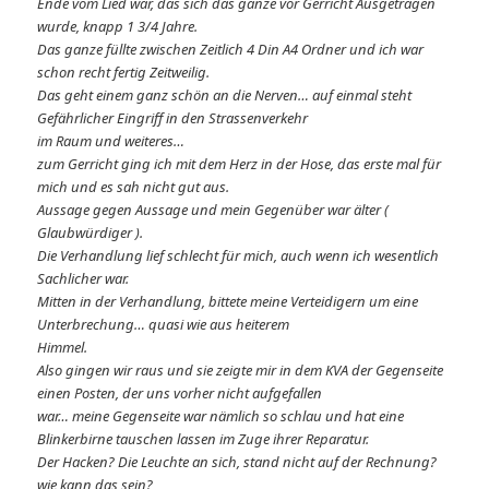
Ende vom Lied war, das sich das ganze vor Gerricht Ausgetragen
wurde, knapp 1 3/4 Jahre.
Das ganze füllte zwischen Zeitlich 4 Din A4 Ordner und ich war
schon recht fertig Zeitweilig.
Das geht einem ganz schön an die Nerven… auf einmal steht
Gefährlicher Eingriff in den Strassenverkehr
im Raum und weiteres…
zum Gerricht ging ich mit dem Herz in der Hose, das erste mal für
mich und es sah nicht gut aus.
Aussage gegen Aussage und mein Gegenüber war älter (
Glaubwürdiger ).
Die Verhandlung lief schlecht für mich, auch wenn ich wesentlich
Sachlicher war.
Mitten in der Verhandlung, bittete meine Verteidigern um eine
Unterbrechung… quasi wie aus heiterem
Himmel.
Also gingen wir raus und sie zeigte mir in dem KVA der Gegenseite
einen Posten, der uns vorher nicht aufgefallen
war… meine Gegenseite war nämlich so schlau und hat eine
Blinkerbirne tauschen lassen im Zuge ihrer Reparatur.
Der Hacken? Die Leuchte an sich, stand nicht auf der Rechnung?
wie kann das sein?