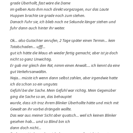
grade Überhollt, fast wäre die Dame
im gelben Auto ihm noch direkt vorgezogen, nur das Laute
Huppen brachte sie grade noch zum stehen.
Danach Fuhr sie, ich blieb noch ne Sekunde länger stehen und
fuhr dann auch hinter ihr weiter.
Ok… also Gutachter anrufen, 2 Tage später einen Termin… kein
Totalschaden… ufff…
gut ich hätte die Maus eh wieder fertig gemacht, aber ist ja doch
nicht so ganz Unwichtig.
Er gab mir gleich den Rat, nimm einen Anwalt…. ich kennt da eine
gut Verkehrsanwältin.
Naja… müste ich wenn dann selbst zahlen, aber irgendwie hatte
ich da schon so ein ungutes
Gefühl bei der Sache. Mein Gefühl war richtig. Mein Gegenüber
ging die Sache so an, das behauptet
wurde, dass ich troz ihrem Blinker Überhollte hätte und mich mit
Gewalt an ihr vorbei drängeln wollte.
Das war aus meiner Sicht aber quatsch… weil ich keinen Blinker
gesehen hab… und so Blind bin ich
dann doch nicht…