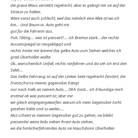
die graue Maus verstetzt regelrecht, aber es gelingt mir sie auf der
Strasse zu halten.
Wäre sonst auch schlecht, weil das nämlich eine Allee ist wo ich
bin… Und Baum vs. Auto geht nie
gut für die Fahrerin aus.
Puls 180zig…. was ist passiert?…. ich Bremse stark… der rechte
Aussenspiegel ist rangeklappt und
rechts hinter mir kommt das gelbe Auto zum Stehen welches ich
grad Überhollen wollte.
Ok.. warscheinlich Unfall, rechts ranfahren und da seh ich erst den
Salat….
Das Gelbe Fahrzeug ist auf der Linken Seite regelrecht Zerstört, die
Frontschürze meines gegenüber hängt
nur noch halb an seinem Auto…. Ohh Goot… ich Erkundige mich
erstmal ob was passiert ist, aber mir
wir gleich entgegengeworfen: warum ich mein Gegenüber nicht
gesehen hätte und so weiter…..
Also scheint es meinem Gegenüber gut zu gehen, sie bleibt
passender weise links neben ihrem Auto stehen,
wo die hinterherfahrenden Auto sie Hauchdünn Überhollen