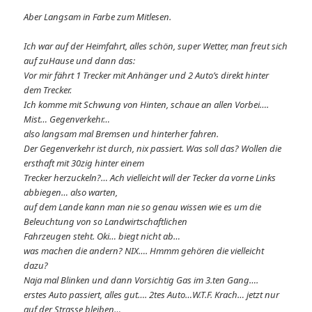
Aber Langsam in Farbe zum Mitlesen.
Ich war auf der Heimfahrt, alles schön, super Wetter, man freut sich
auf zuHause und dann das:
Vor mir fährt 1 Trecker mit Anhänger und 2 Auto’s direkt hinter
dem Trecker.
Ich komme mit Schwung von Hinten, schaue an allen Vorbei….
Mist… Gegenverkehr…
also langsam mal Bremsen und hinterher fahren.
Der Gegenverkehr ist durch, nix passiert. Was soll das? Wollen die
ersthaft mit 30zig hinter einem
Trecker herzuckeln?… Ach vielleicht will der Tecker da vorne Links
abbiegen… also warten,
auf dem Lande kann man nie so genau wissen wie es um die
Beleuchtung von so Landwirtschaftlichen
Fahrzeugen steht. Oki… biegt nicht ab…
was machen die andern? NIX…. Hmmm gehören die vielleicht
dazu?
Naja mal Blinken und dann Vorsichtig Gas im 3.ten Gang….
erstes Auto passiert, alles gut…. 2tes Auto…W.T.F. Krach… jetzt nur
auf der Strasse bleiben…