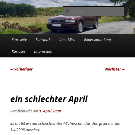
Zum
Die Audi-Schrauberin und ihre Erlebnisse in der Garage
primären
Such
Inhalt
springen
Tinadowntown
Hauptmenü
Startseite
Fuhrpark
über Mich
Bildersammlung
Kurioses
Impressum
Beitragsnavigation
←
Vorheriger
Nächster
→
ein schlechter April
Veröffentlicht am
1. April 2008
Es mutet wie ein schlechter April-Scherz an, das das grad mir am
1.4.2008 passiert.