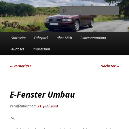
Zum
Die Audi-Schrauberin und ihre Erlebnisse in der Garage
primären
Such
Inhalt
springen
Tinadowntown
Hauptmenü
Startseite
Fuhrpark
über Mich
Bildersammlung
Kurioses
Impressum
Beitragsnavigation
←
Vorheriger
Nächster
→
E-Fenster Umbau
Veröffentlicht am
21. Juni 2004
Hi,