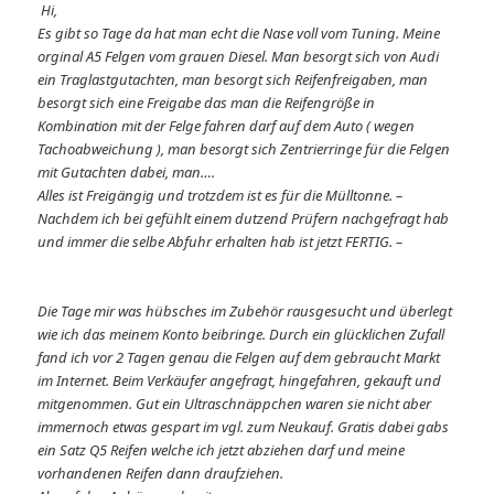
Hi,
Es gibt so Tage da hat man echt die Nase voll vom Tuning. Meine
orginal A5 Felgen vom grauen Diesel. Man besorgt sich von Audi
ein Traglastgutachten, man besorgt sich Reifenfreigaben, man
besorgt sich eine Freigabe das man die Reifengröße in
Kombination mit der Felge fahren darf auf dem Auto ( wegen
Tachoabweichung ), man besorgt sich Zentrierringe für die Felgen
mit Gutachten dabei, man….
Alles ist Freigängig und trotzdem ist es für die Mülltonne. –
Nachdem ich bei gefühlt einem dutzend Prüfern nachgefragt hab
und immer die selbe Abfuhr erhalten hab ist jetzt FERTIG. –
Die Tage mir was hübsches im Zubehör rausgesucht und überlegt
wie ich das meinem Konto beibringe. Durch ein glücklichen Zufall
fand ich vor 2 Tagen genau die Felgen auf dem gebraucht Markt
im Internet. Beim Verkäufer angefragt, hingefahren, gekauft und
mitgenommen. Gut ein Ultraschnäppchen waren sie nicht aber
immernoch etwas gespart im vgl. zum Neukauf. Gratis dabei gabs
ein Satz Q5 Reifen welche ich jetzt abziehen darf und meine
vorhandenen Reifen dann draufziehen.