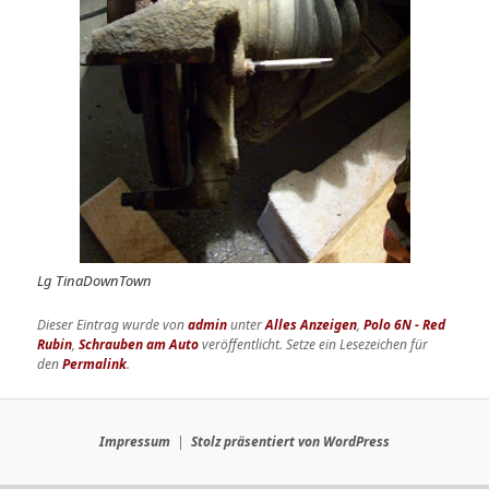
Lg TinaDownTown
Dieser Eintrag wurde von
admin
unter
Alles Anzeigen
,
Polo 6N - Red
Rubin
,
Schrauben am Auto
veröffentlicht. Setze ein Lesezeichen für
den
Permalink
.
Impressum
Stolz präsentiert von WordPress