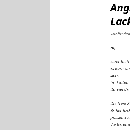
Angs
Lac
Veröffentlic
Hi,
eigentlic
es kam an
sich.
Im kalten 
Da werde 
Die freie
Brillenfac
passend z
Vorbereit