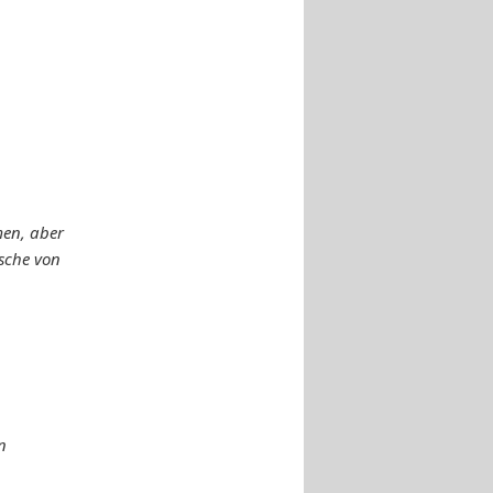
men, aber
sche von
n