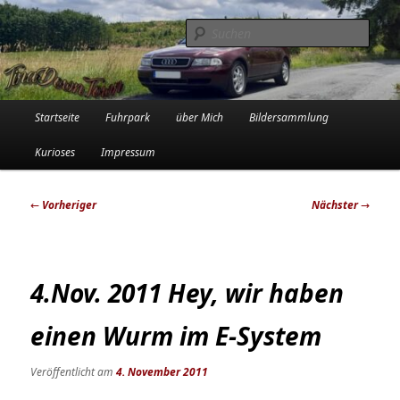
Zum
Die Audi-Schrauberin und ihre Erlebnisse in der Garage
primären
Such
Inhalt
springen
Tinadowntown
Hauptmenü
Startseite
Fuhrpark
über Mich
Bildersammlung
Kurioses
Impressum
Beitragsnavigation
←
Vorheriger
Nächster
→
4.Nov. 2011 Hey, wir haben
einen Wurm im E-System
Veröffentlicht am
4. November 2011