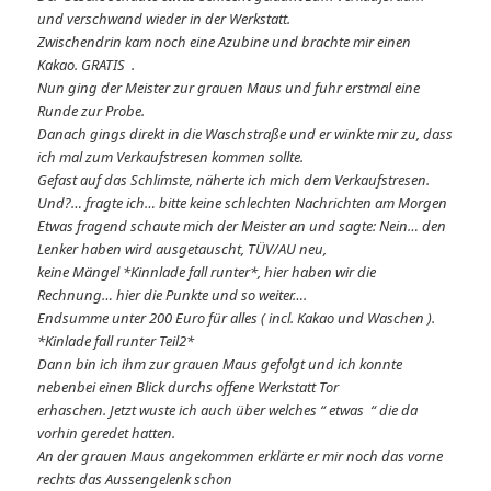
und verschwand wieder in der Werkstatt.
Zwischendrin kam noch eine Azubine und brachte mir einen
Kakao. GRATIS .
Nun ging der Meister zur grauen Maus und fuhr erstmal eine
Runde zur Probe.
Danach gings direkt in die Waschstraße und er winkte mir zu, dass
ich mal zum Verkaufstresen kommen sollte.
Gefast auf das Schlimste, näherte ich mich dem Verkaufstresen.
Und?… fragte ich… bitte keine schlechten Nachrichten am Morgen
Etwas fragend schaute mich der Meister an und sagte: Nein… den
Lenker haben wird ausgetauscht, TÜV/AU neu,
keine Mängel *Kinnlade fall runter*, hier haben wir die
Rechnung… hier die Punkte und so weiter….
Endsumme unter 200 Euro für alles ( incl. Kakao und Waschen ).
*Kinlade fall runter Teil2*
Dann bin ich ihm zur grauen Maus gefolgt und ich konnte
nebenbei einen Blick durchs offene Werkstatt Tor
erhaschen. Jetzt wuste ich auch über welches “ etwas “ die da
vorhin geredet hatten.
An der grauen Maus angekommen erklärte er mir noch das vorne
rechts das Aussengelenk schon