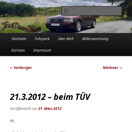
Zum
Die Audi-Schrauberin und ihre Erlebnisse in der Garage
primären
Such
Inhalt
springen
Tinadowntown
Hauptmenü
Startseite
Fuhrpark
über Mich
Bildersammlung
Kurioses
Impressum
Beitragsnavigation
←
Vorheriger
Nächster
→
21.3.2012 – beim TÜV
Veröffentlicht am
21. März 2012
Hi,