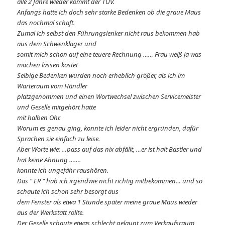
alle 2 Jahre wieder kommt der TÜV.
Anfangs hatte ich doch sehr starke Bedenken ob die graue Maus
das nochmal schaft.
Zumal ich selbst den Führungslenker nicht raus bekommen hab
aus dem Schwenklager und
somit mich schon auf eine teuere Rechnung …… Frau weiß ja was
machen lassen kostet
Selbige Bedenken wurden noch erheblich größer, als ich im
Warteraum vom Händler
platzgenommen und einen Wortwechsel zwischen Servicemeister
und Geselle mitgehört hatte
mit halben Ohr.
Worum es genau ging, konnte ich leider nicht ergründen, dafür
Sprachen sie einfach zu leise.
Aber Worte wie: …pass auf das nix abfällt, …er ist halt Bastler und
hat keine Ahnung …….
konnte ich ungefähr raushören.
Das “ ER “ hab ich irgendwie nicht richtig mitbekommen… und so
schaute ich schon sehr besorgt aus
dem Fenster als etwa 1 Stunde später meine graue Maus wieder
aus der Werkstatt rollte.
Der Geselle schaute etwas schlecht gelaunt zum Verkaufsraum