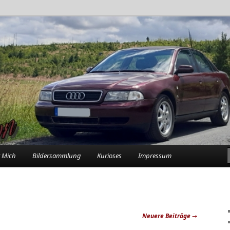
rlebnisse in der Garage
n
 Mich
Bildersammlung
Kurioses
Impressum
Neuere Beiträge
→