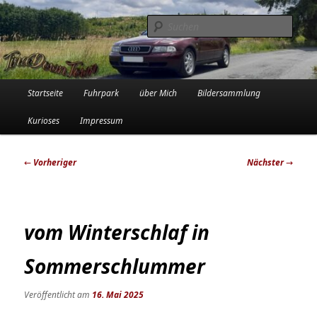
Zum
Die Audi-Schrauberin und ihre Erlebnisse in der Garage
primären
Such
Inhalt
springen
Tinadowntown
Hauptmenü
Startseite
Fuhrpark
über Mich
Bildersammlung
Kurioses
Impressum
Beitragsnavigation
←
Vorheriger
Nächster
→
vom Winterschlaf in
Sommerschlummer
Veröffentlicht am
16. Mai 2025