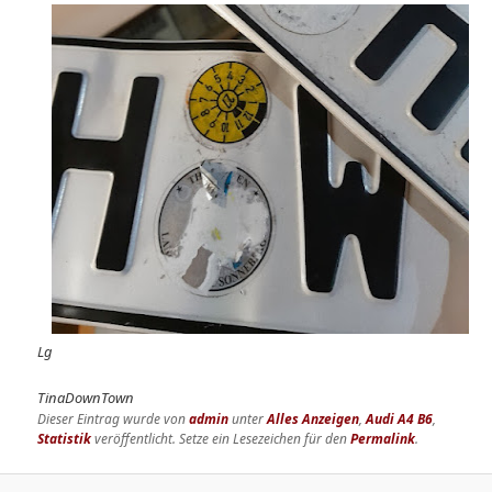
Lg
TinaDownTown
Dieser Eintrag wurde von
admin
unter
Alles Anzeigen
,
Audi A4 B6
,
Statistik
veröffentlicht. Setze ein Lesezeichen für den
Permalink
.