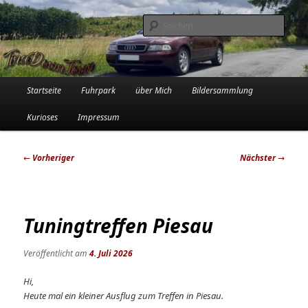
Zum
Die Audi-Schrauberin und ihre Erlebnisse in der Garage
primären
Such
Inhalt
springen
Tinadowntown
Hauptmenü
Startseite
Fuhrpark
über Mich
Bildersammlung
Kurioses
Impressum
Beitragsnavigation
←
Vorheriger
Nächster
→
Tuningtreffen Piesau
Veröffentlicht am
4. Juli 2026
Hi,
Heute mal ein kleiner Ausflug zum Treffen in Piesau.