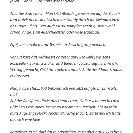
Ja ich … ähm …. ich habs wieder getan.
Aber der Reihe nach. Man sitzt Abends gemeinsam auf der Couch
und tüdelt noch ein bisschen am Handy durch die Kleinanzeigen
des Tages. Pling… ein Audi A4 B5. Komplett staubig, steht wohl
schon lange, zum Ausschlachten oder Wiederaufbau.
Egal, anschreiben und Termin zur Besichtigung gemacht.
Vor Ort kurz das wichtigste angeschaut ( Schweller, typische
Roststellen, Türen, Schalter und Blenden vollständig ), nehm ich.
Vertrag gemacht, Geld übergeben und bis Ende des Monat’s muss
er dort weg.
Nunja, also shit…. WO bekomm ich von jetzt auf gleich ein Trailer
her?
Auf der Rückfahrt direkt das Handy raus, Online schauen bei den
üblichen Vermietern. Keiner zu bekommen, ausgebucht oder bis
mitte August geblockt. Nochmal nachgedacht, warte mal ich hätte
da noch eine Idee.
Angefragt, ja ich darf ihn mir ausleihen, er ist aber nur 1,71m breit.