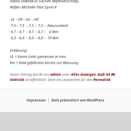
meine Statistik in Sachen Reifenverschleiß.
Reifen: Michelin Pilot Sport 4
VL – VR – HL – HR
7.5 – 7.5 – 7.5 – 7.5 – Neuzustand
6.7 – 6.7 – 6.7 – 6.7 – 6 tkm
6,3 – 6,4 – 6,0 – 6,0 – 10 tkm
Erklärung:
VL = Vorne Links gemessen in mm.
km = total gefahrene km bis zur Messung
Dieser Eintrag wurde von
admin
unter
Alles Anzeigen
,
Audi A4 B6
,
Statistik
veröffentlicht. Setze ein Lesezeichen für den
Permalink
.
Impressum
Stolz präsentiert von WordPress