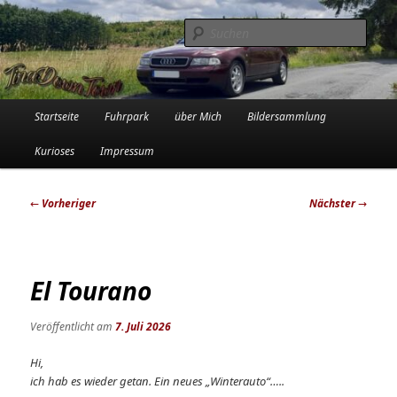
Zum
Die Audi-Schrauberin und ihre Erlebnisse in der Garage
primären
Such
Inhalt
springen
Tinadowntown
Hauptmenü
Startseite
Fuhrpark
über Mich
Bildersammlung
Kurioses
Impressum
Beitragsnavigation
←
Vorheriger
Nächster
→
El Tourano
Veröffentlicht am
7. Juli 2026
Hi,
ich hab es wieder getan. Ein neues „Winterauto“…..